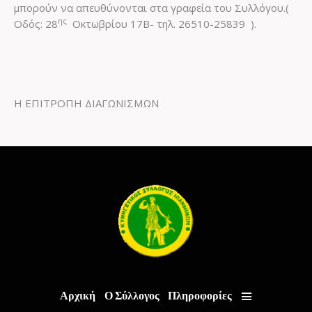
μπορούν να απευθύνονται στα γραφεία του Συλλόγου.(
ης
Οδός: 28
Οκτωβρίου 17Β- τηλ. 26510-25839 ).
Η ΕΠΙΤΡΟΠΗ ΔΙΑΓΩΝΙΣΜΩΝ
Αρχική
Ο Σύλλογος
Πληροφορίες