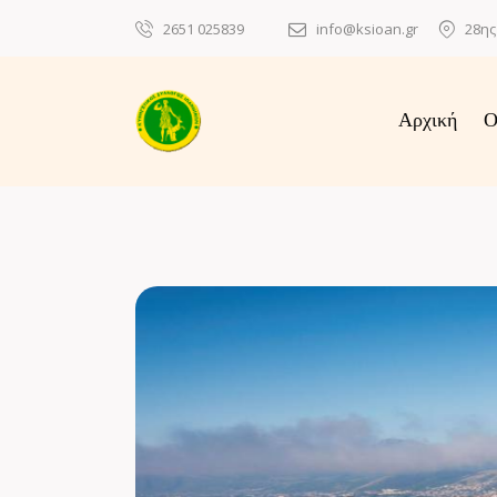
2651 025839
info@ksioan.gr
28ης
Αρχική
Ο