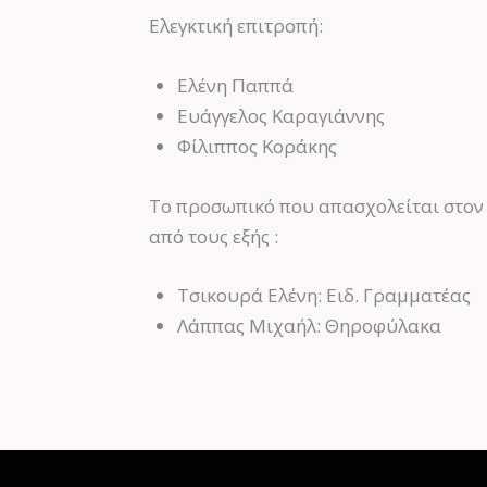
Ελεγκτική επιτροπή:
Ελένη Παππά
Ευάγγελος Καραγιάννης
Φίλιππος Κοράκης
Το προσωπικό που απασχολείται στον 
από τους εξής :
Τσικουρά Ελένη: Ειδ. Γραμματέας
Λάππας Μιχαήλ: Θηροφύλακα