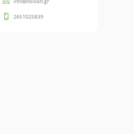
info@ksioan.gr
2651025839