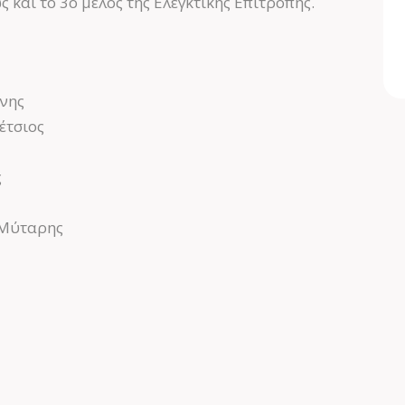
και το 3ο μέλος της Ελεγκτικής Επιτροπής.
νης
έτσιος
ς
 Μύταρης