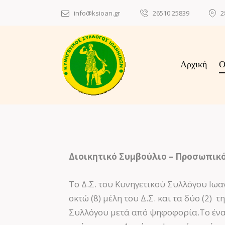
info@ksioan.gr
26510 25839
2
Αρχική
Ο
Διοικητικό Συμβούλιο – Προσωπικό 
Το Δ.Σ. του Κυνηγετικού Συλλόγου Ιωαν
οκτώ (8) μέλη του Δ.Σ. και τα δύο (2) 
Συλλόγου μετά από ψηφοφορία.Το ένατο