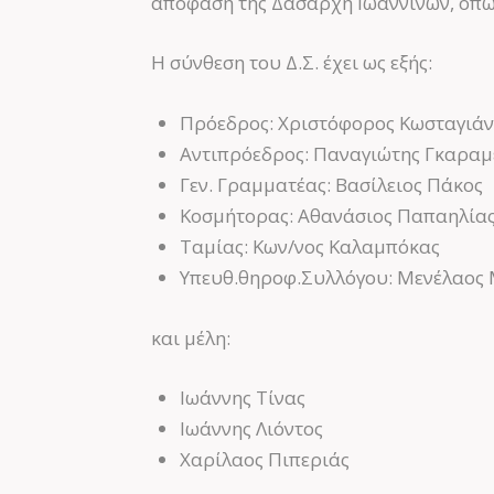
απόφαση της Δασάρχη Ιωαννίνων, όπως 
Η σύνθεση του Δ.Σ. έχει ως εξής:
Πρόεδρος: Χριστόφορος Κωσταγιάν
Αντιπρόεδρος: Παναγιώτης Γκαραμ
Γεν. Γραμματέας: Βασίλειος Πάκος
Κοσμήτορας: Αθανάσιος Παπαηλία
Ταμίας: Κων/νος Καλαμπόκας
Υπευθ.θηροφ.Συλλόγου: Μενέλαος
και μέλη:
Ιωάννης Τίνας
Ιωάννης Λιόντος
Χαρίλαος Πιπεριάς