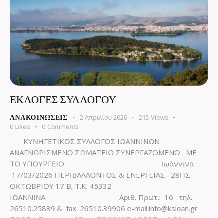
ΕΚΛΟΓΕΣ ΣΥΛΛΟΓΟΥ
2 Απριλίου 2026
215
Views
ΑΝΑΚΟΙΝΏΣΕΙΣ
0
Likes
0
Comments
ΚΥΝΗΓΕΤΙΚΟΣ ΣΥΛΛΟΓΟΣ ΙΩΑΝΝΙΝΩΝ
ΑΝΑΓΝΩΡΙΣΜΕΝΟ ΣΩΜΑΤΕΙΟ ΣΥΝΕΡΓΑΖΟΜΕΝΟ ΜΕ
ΤΟ ΥΠΟΥΡΓΕΙΟ Ιωάννινα
17/03/2026 ΠΕΡΙΒΑΛΛΟΝΤΟΣ & ΕΝΕΡΓΕΙΑΣ 28ΗΣ
ΟΚΤΩΒΡΙΟΥ 17 Β, Τ.Κ. 45332
ΙΩΑΝΝΙΝΑ Αριθ. Πρωτ.: 16 τηλ.
26510.25839 & fax. 26510.39906 e-mail:info@ksioan.gr