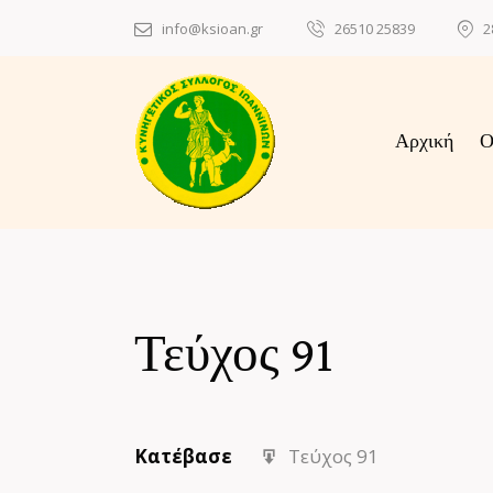
info@ksioan.gr
26510 25839
2
Αρχική
Ο
Τεύχος 91
Κατέβασε
Τεύχος 91