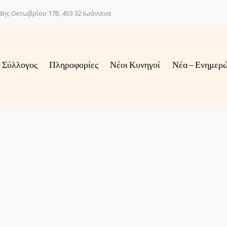
8ης Οκτωβρίου 17Β, 453 32 Ιωάννινα
 Σύλλογος
Πληροφορίες
Νέοι Κυνηγοί
Νέα – Ενημερ